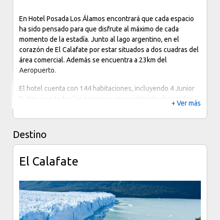
En Hotel Posada Los Álamos encontrará que cada espacio
ha sido pensado para que disfrute al máximo de cada
momento de la estadía. Junto al lago argentino, en el
corazón de El Calafate por estar situados a dos cuadras del
área comercial. Además se encuentra a 23km del
Aeropuerto.
El hotel cuenta con 144 habitaciones, incluyendo 4 Junior
Suites, con todos los servicios; especialmente decoradas
+ Ver más
para los huéspedes más exigentes, con vistas privilegiadas
a los jardines, y a la Cordillera de los Andes.
Destino
El Calafate