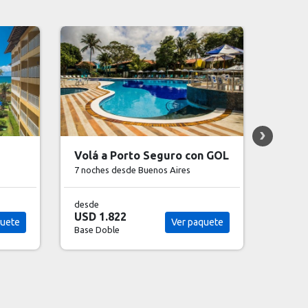
Volá a Praia do Forte con
Volá 
n GOL
SKY
7 noch
7 noches
desde Buenos Aires
desde
USD 2
desde
quete
USD 2.050
Base D
Ver paquete
Base Doble