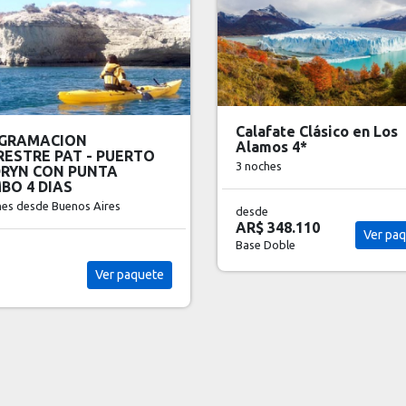
Salta Clásico en Design
fate Clásico en Los
Suites 5*
os 4*
3 noches
hes
desde
AR$ 448.810
348.110
Ver pa
Ver paquete
Base Doble
Doble