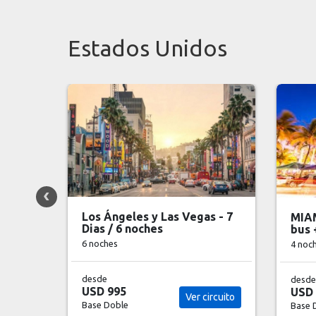
Estados Unidos
s - 7
PALM
MIAMI Básico +Tour regular
bus + Bay Tour
7 noc
4 noches
desde
USD 
desde
USD 2.452
Base 
ircuito
Ver paquete
Base Doble