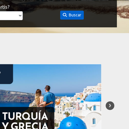
rtís?
Buscar