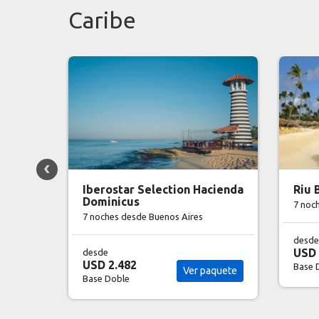
Caribe
cienda
Riu Bambu
Iber
- C
7 noches
desde Buenos Aires
7 noc
desde
USD 2.978
desde
Ver paquete
USD 
Base Doble
aquete
Base 