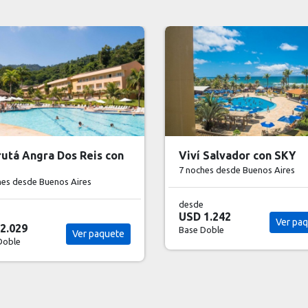
 Salvador con SKY
Volá a Porto Seguro co
hes
desde Buenos Aires
7 noches
desde Buenos Aires
desde
1.242
USD 1.822
Ver paquete
Ver pa
Doble
Base Doble