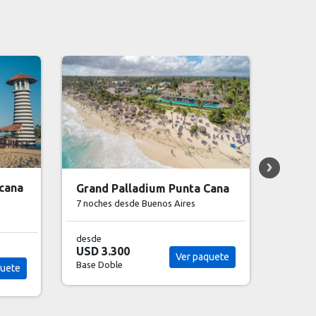
Iberostar Selection Hacienda
Ibero
Cana
Dominicus
- Con
7 noches
desde Buenos Aires
7 noch
desde
desde
quete
USD 3.928
USD 2
Ver paquete
Base Doble
Base D