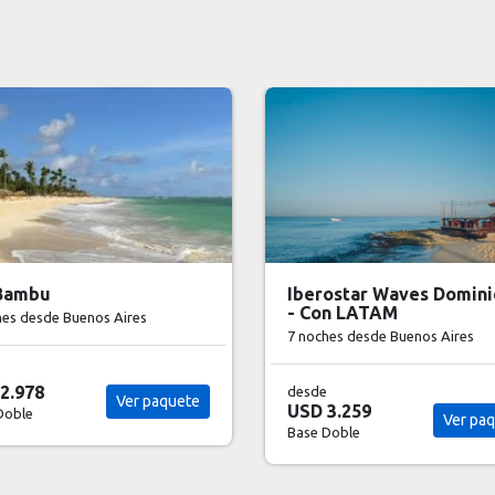
ostar Waves Dominicana
Grand Palladium Punta 
on LATAM
7 noches
desde Buenos Aires
hes
desde Buenos Aires
desde
USD 3.300
Ver pa
3.259
Base Doble
Ver paquete
Doble