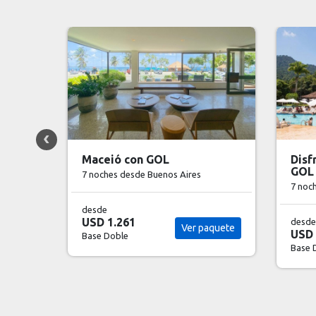
Disfrutá Angra Dos Reis con
Viví
GOL
7 noc
7 noches
desde Buenos Aires
desde
USD 
desde
aquete
USD 2.029
Base 
Ver paquete
Base Doble