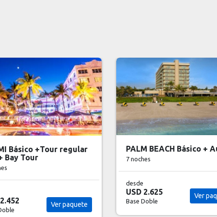
 BEACH Básico + Auto
Paquete Aloha Hawaii - 
dias / 3 noches
hes
3 noches
2.625
desde
Ver paquete
USD 669
Doble
Ver cir
Base Doble