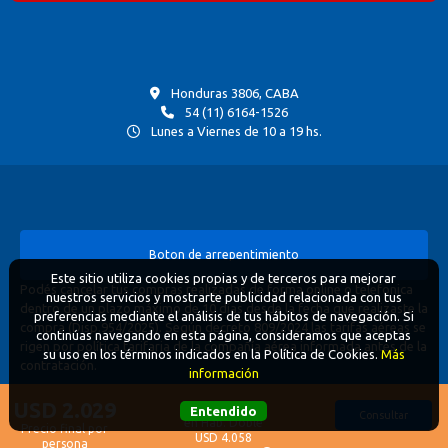
Honduras 3806, CABA
54 (11) 6164-1526
Lunes a Viernes de 10 a 19 hs.
Boton de arrepentimiento
Este sitio utiliza cookies propias y de terceros para mejorar
Podés cancelar tus compras realizadas de forma online o telefonica
nuestros servicios y mostrarte publicidad relacionada con tus
dentro de un plazo máximo de 10 días desde la fecha que realizaste la
preferencias mediante el análisis de tus hábitos de navegación. Si
compra (Disp.954/2025). Según decreto 809/2024 las tarifas aéreas se
continúas navegando en esta página, consideramos que aceptas
rigen por política tarifaria de la compañía aérea informada antes de la
su uso en los términos indicados en la Política de Cookies.
Más
contratación.
información
USD 2.029
Total 2 adultos
Entendido
Defensa del consumidor. Para reclamos
ingrese aquí
Consultar
en Hab. Doble
Precio final por
Denuncia contra una agencia. Para reclamos
ingrese aquí
USD 4.058
persona