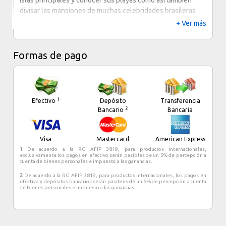
islas principales y conocer sus playas como asi también
mineral gratuita. Además, se ofrece servicio de limpieza
divisar las mansiones de muchas celebridades brasileras
todos los días y los huéspedes pueden solicitar plancha y
que elegen este paraiso para descansar.
+ Ver más
tabla de planchar.
Angra dos Reis tiene varios hoteles resort sobre la playa
con diferentes perfiles para cada tipo de turista.
Formas de pago
1
Efectivo
Depósito
Transferencia
2
Bancario
Bancaria
Visa
Mastercard
American Express
1
De acuerdo a la RG AFIP 3819, para productos internacionales,
exclusivamente los pagos en efectivo serán pasibles de un 5% de percepción a
cuenta de bienes personales e impuesto a las ganancias.
2
De acuerdo a la RG AFIP 3819, para productos internacionales, los pagos en
efectivo y depósitos bancarios serán pasibles de un 5% de percepción a cuenta
de bienes personales e impuesto a las ganancias.