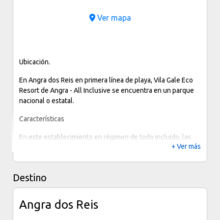
Ver mapa
Ubicación.
En Angra dos Reis en primera línea de playa, Vila Gale Eco
Resort de Angra - All Inclusive se encuentra en un parque
nacional o estatal.
Características
En este establecimiento en régimen de todo incluido, las
+ Ver más
comidas y bebidas consumidas en sus bares y restaurantes,
los impuestos y las propinas están incluidos en el precio de
las habitaciones. En algunos casos, incluso las actividades
Destino
recreativas y de ocio. Quedan excluidos las comidas en
algunos restaurantes, cenas y platos especiales, algunas
bebidas y otros servicios.
Angra dos Reis
Dispone de servicio completo de spa, 2 piscinas exteriores,